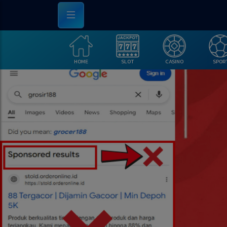
HOME
SLOT
CASINO
SPOR