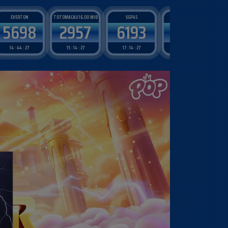
Lihat lebih banyak
OTOMACAU 16.00 WIB
SGP45
ASTON
TOTOMACAU 19.00 WIB
2957
6193
????
9031
15 : 14 : 24
17 : 14 : 24
18 : 14 : 24
18 : 14 : 24