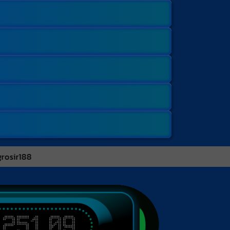
PROMOSI