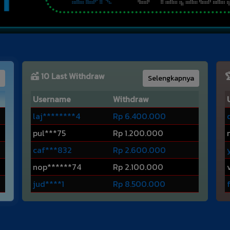
10 Last Withdraw

a
Selengkapnya
Username
Withdraw
fab*******79
Rp 1.400.000
laj********4
Rp 6.400.000
pul***75
Rp 1.200.000
caf***832
Rp 2.600.000
nop******74
Rp 2.100.000