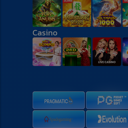
Slot
Casino