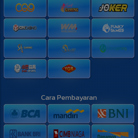
Cara Pembayaran