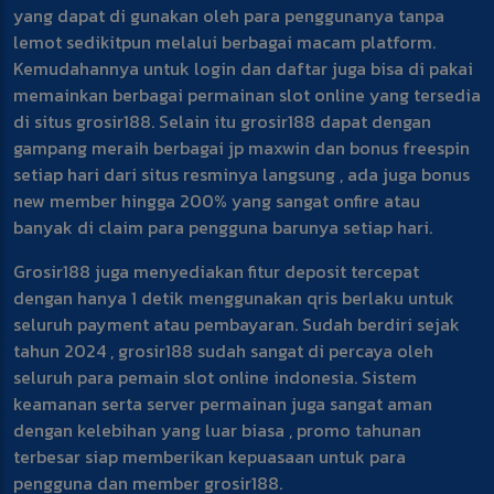
yang dapat di gunakan oleh para penggunanya tanpa
lemot sedikitpun melalui berbagai macam platform.
Kemudahannya untuk login dan daftar juga bisa di pakai
memainkan berbagai permainan slot online yang tersedia
di situs grosir188. Selain itu grosir188 dapat dengan
gampang meraih berbagai jp maxwin dan bonus freespin
setiap hari dari situs resminya langsung , ada juga bonus
new member hingga 200% yang sangat onfire atau
banyak di claim para pengguna barunya setiap hari.
Grosir188 juga menyediakan fitur deposit tercepat
dengan hanya 1 detik menggunakan qris berlaku untuk
seluruh payment atau pembayaran. Sudah berdiri sejak
tahun 2024 , grosir188 sudah sangat di percaya oleh
seluruh para pemain slot online indonesia. Sistem
keamanan serta server permainan juga sangat aman
dengan kelebihan yang luar biasa , promo tahunan
terbesar siap memberikan kepuasaan untuk para
pengguna dan member grosir188.