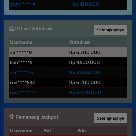
gom***69
Rp 140.000
yum*****4
Rp 420.000
suw***14
Rp 170.000
10 Last Withdraw
Selengkapnya
gab******765
Rp 260.000
Username
Withdraw
mek*****930
Rp 150.000
wag****36
Rp 7.900.000
xog******5
Rp 400.000
zaj*****9
Rp 6.700.000
kah*****5
Rp 9.500.000
ser*****15
Rp 8.500.000
rov****533
Rp 6.200.000
ros*******4
Rp 6.000.000
hiy****881
Rp 5.400.000
🏆 Pemenang Jackpot
Selengkapnya
fib***809
Rp 500.000
Username
Bet
Win
jes******6
Rp 5.300.000