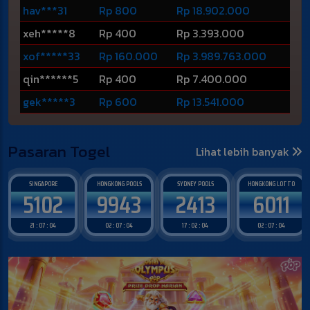
hav***31
Rp 800
Rp 18.902.000
kuk******670
Rp 7.300.000
xeh*****8
Rp 400
Rp 3.393.000
xof*****33
Rp 160.000
Rp 3.989.763.000
qin******5
Rp 400
Rp 7.400.000
gek*****3
Rp 600
Rp 13.541.000
Pasaran Togel
Lihat lebih banyak
HONGKONG POOLS
SYDNEY POOLS
HONGKONG LOTTO
SYDNEY LOTTO
9943
2413
6011
1377
02 : 07 : 03
17 : 02 : 03
02 : 07 : 03
17 : 02 : 03